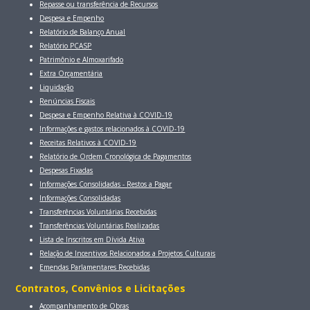
Repasse ou transferência de Recursos
Despesa e Empenho
Relatório de Balanço Anual
Relatório PCASP
Patrimônio e Almoxarifado
Extra Orçamentária
Liquidação
Renúncias Fiscais
Despesa e Empenho Relativa à COVID-19
Informações e gastos relacionados à COVID-19
Receitas Relativos à COVID-19
Relatório de Ordem Cronológica de Pagamentos
Despesas Fixadas
Informações Consolidadas - Restos a Pagar
Informações Consolidadas
Transferências Voluntárias Recebidas
Transferências Voluntárias Realizadas
Lista de Inscritos em Dívida Ativa
Relação de Incentivos Relacionados a Projetos Culturais
Emendas Parlamentares Recebidas
Contratos, Convênios e Licitaçōes
Acompanhamento de Obras