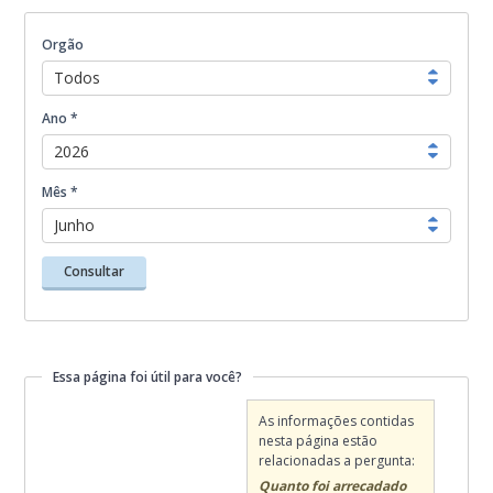
Tributos Arrecadados
Transferências da União
Orgão
Transferência dos Estados
Todos
Relação de Compras
Despesas e Receitas
Ano *
Contratos e Aditivos
2026
Execução Orçamentária – Receita
Execução Orçamentária – Despesa
Mês *
Junho
Consultar
Essa página foi útil para você?
Essa página foi útil para você?
As informações contidas
nesta página estão
relacionadas a pergunta:
Quanto foi arrecadado