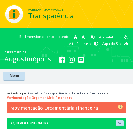
ACESSO A INFORMAÇÃO E
Transparência
Redimensionamento do texto
Acessibilidade
Alto Contraste
Mapa do Site
PREFEITURA DE
Augustinópolis
Menu
Você está aqui:
Portal da Transparência
>
Receitas e Despesas
>
Movimentação Orçamentária Financeira
Movimentação Orçamentária Financeira
AQUI VOCÊ ENCONTRA: