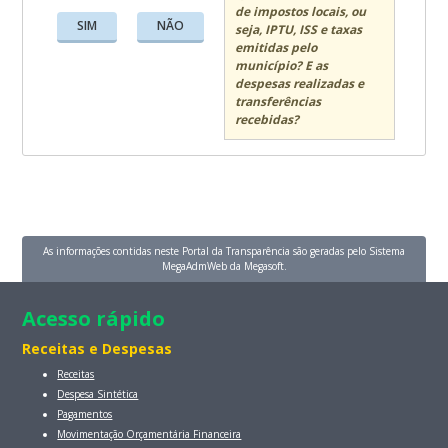
de impostos locais, ou
SIM
NÃO
seja, IPTU, ISS e taxas
emitidas pelo
município? E as
despesas realizadas e
transferências
recebidas?
As informações contidas neste Portal da Transparência são geradas pelo Sistema
MegaAdmWeb da Megasoft.
Acesso rápido
Receitas e Despesas
Receitas
Despesa Sintética
Pagamentos
Movimentação Orçamentária Financeira