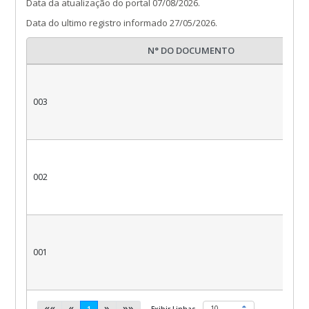
Data da atualização do portal 07/08/2026.
Data do ultimo registro informado 27/05/2026.
N° DO DOCUMENTO
003
002
001
««
«
»
»»
(current)
10
1
Exibir Linhas