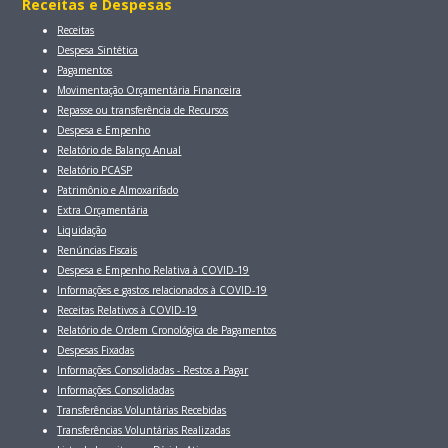
Receitas e Despesas
Receitas
Despesa Sintética
Pagamentos
Movimentação Orçamentária Financeira
Repasse ou transferência de Recursos
Despesa e Empenho
Relatório de Balanço Anual
Relatório PCASP
Patrimônio e Almoxarifado
Extra Orçamentária
Liquidação
Renúncias Fiscais
Despesa e Empenho Relativa à COVID-19
Informações e gastos relacionados à COVID-19
Receitas Relativos à COVID-19
Relatório de Ordem Cronológica de Pagamentos
Despesas Fixadas
Informações Consolidadas - Restos a Pagar
Informações Consolidadas
Transferências Voluntárias Recebidas
Transferências Voluntárias Realizadas