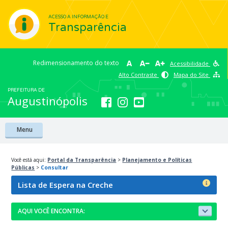
ACESSO A INFORMAÇÃO E
Transparência
Redimensionamento do texto
Acessibilidade
Alto Contraste
Mapa do Site
PREFEITURA DE
Augustinópolis
Menu
Você está aqui:
Portal da Transparência
>
Planejamento e Políticas
Públicas
>
Consultar
Lista de Espera na Creche
AQUI VOCÊ ENCONTRA: