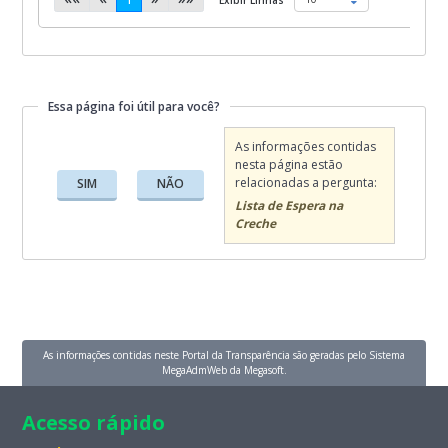
Essa página foi útil para você?
Essa página foi útil para você?
As informações contidas
nesta página estão
relacionadas a pergunta:
SIM
NÃO
Lista de Espera na
Creche
As informações contidas neste Portal da Transparência são geradas pelo Sistema
MegaAdmWeb da Megasoft.
Acesso rápido