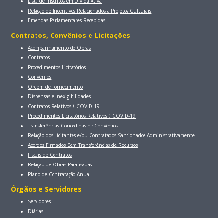
Lista de Inscritos em Dívida Ativa
Relação de Incentivos Relacionados a Projetos Culturais
Emendas Parlamentares Recebidas
Contratos, Convênios e Licitaçōes
Acompanhamento de Obras
Contratos
Procedimentos Licitatórios
Convênios
Ordem de Fornecimento
Dispensas e Inexigibilidades
Contratos Relativos à COVID-19
Procedimentos Licitatórios Relativos à COVID-19
Transferências Concedidas de Convênios
Relação dos Licitantes e/ou Contratados Sancionados Administrativamente
Acordos Firmados Sem Transferências de Recursos
Fiscais de Contratos
Relação de Obras Paralisadas
Plano de Contratação Anual
Órgãos e Servidores
Servidores
Diárias