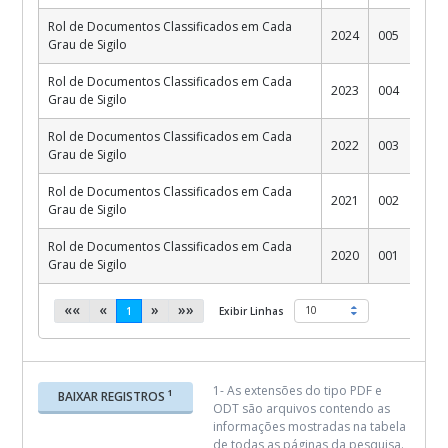
Rol de Documentos Classificados em Cada
2024
005
Grau de Sigilo
Rol de Documentos Classificados em Cada
2023
004
Grau de Sigilo
Rol de Documentos Classificados em Cada
2022
003
Grau de Sigilo
Rol de Documentos Classificados em Cada
2021
002
Grau de Sigilo
Rol de Documentos Classificados em Cada
2020
001
Grau de Sigilo
««
«
»
»»
(current)
10
1
Exibir Linhas
1- As extensões do tipo PDF e
1
BAIXAR REGISTROS
ODT são arquivos contendo as
informações mostradas na tabela
de todas as páginas da pesquisa.