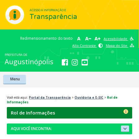
ACESSO A INFORMAÇÃO E
Transparência
Redimensionamento do texto
Acessibilidade
Alto Contraste
Mapa do Site
PREFEITURA DE
Augustinópolis
Menu
Você está aqui:
Portal da Transparência
>
Ouvidoria e E-SIC
>
Rol de
Informações
Rol de Informações
AQUI VOCÊ ENCONTRA: