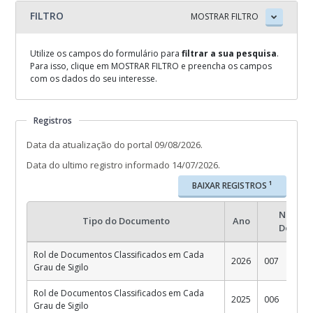
Protocolos com desclassificação de sigilo
FILTRO
MOSTRAR FILTRO
Rol de documento classificado em cada grau de sigilo com
indicação futura
Utilize os campos do formulário para
filtrar a sua pesquisa
.
Para isso, clique em MOSTRAR FILTRO e preencha os campos
com os dados do seu interesse.
Tipo de Documento
Registros
Todos
Data da atualização do portal 09/08/2026.
Data do ultimo registro informado 14/07/2026.
Ano
1
BAIXAR REGISTROS
Todos
Número
Tipo do Documento
Ano
Docume
CONSULTAR
Rol de Documentos Classificados em Cada
Este site é protegido pelo reCAPTCHA e pelo Google
Política de Privacidade
e
2026
007
Grau de Sigilo
Termos de Serviço
.
Rol de Documentos Classificados em Cada
2025
006
Grau de Sigilo