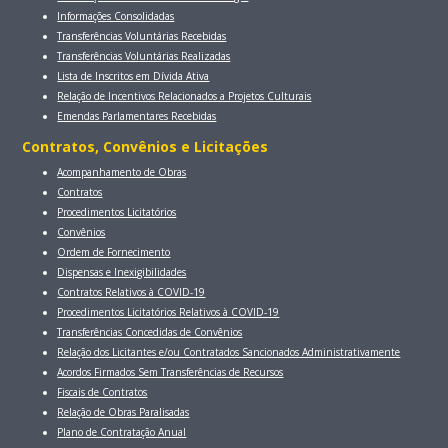
Informações Consolidadas
Transferências Voluntárias Recebidas
Transferências Voluntárias Realizadas
Lista de Inscritos em Dívida Ativa
Relação de Incentivos Relacionados a Projetos Culturais
Emendas Parlamentares Recebidas
Contratos, Convênios e Licitaçōes
Acompanhamento de Obras
Contratos
Procedimentos Licitatórios
Convênios
Ordem de Fornecimento
Dispensas e Inexigibilidades
Contratos Relativos à COVID-19
Procedimentos Licitatórios Relativos à COVID-19
Transferências Concedidas de Convênios
Relação dos Licitantes e/ou Contratados Sancionados Administrativamente
Acordos Firmados Sem Transferências de Recursos
Fiscais de Contratos
Relação de Obras Paralisadas
Plano de Contratação Anual