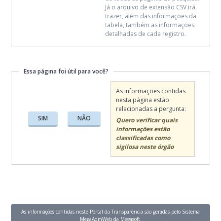
Já o arquivo de extensão CSV irá
trazer, além das informações da
tabela, também as informações
detalhadas de cada registro.
Essa página foi útil para você?
Essa página foi útil para você?
As informações contidas
nesta página estão
relacionadas a pergunta:
SIM
NÃO
Quero verificar quais
informações estão
classificadas como
sigilosa neste órgão
As informações contidas neste Portal da Transparência são geradas pelo Sistema
MegaAdmWeb da Megasoft.