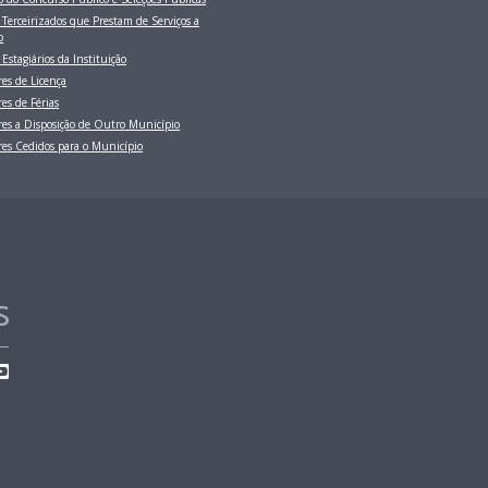
e Terceirizados que Prestam de Serviços a
o
 Estagiários da Instituição
res de Licença
res de Férias
res a Disposição de Outro Município
res Cedidos para o Município
s