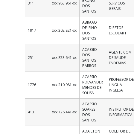
BRUNO
311
xxx.963.961-xx
SERVICOS
DOS
GERAIS
SANTOS
ABRAAO
DELFINO
DIRETOR
1917
xxx.302.821-xx
DOS
ESCOLAR I
SANTOS
ACASSIO
AGENTE COM.
DOS
251
xxx.873.641-xx
DE SAUDE-
SANTOS
ENDEMIAS
BARROS
ACASSIO
PROFESSOR DE
ROLVANDER
1776
xxx.210.981-xx
LINGUA
MENDES DE
INGLESA
SOUSA
ACASSIO
SOARES
INSTRUTOR DE
413
xxx.726.441-xx
DOS
INFORMATICA
SANTOS
ADAILTON
COLETOR DE