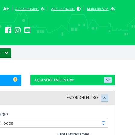
Acessibilidade
Alto Contraste
Mapa do Site
AQUI VOCÊ ENCONTRA:
Relação de servidores
ESCONDER FILTRO
Remunerações dos servidores
Datas de admissão e exoneração de
servidores
argo
Tipo de Admissão dos servidores
Todos
Carga Horária/Mês