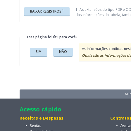
1- As extensões do tipo PDF e OD
1
BAIXAR REGISTROS
das informações da tabela, tamb
Essa página foi útil para você?
Essa página foi útil para você?
As informações contidas nest
SIM
NÃO
Quais são as informações de
As i
Acesso rápido
Receitas e Despesas
Contratos
Receitas
Acompa