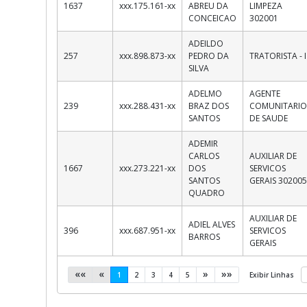
1637
xxx.175.161-xx
ABREU DA
LIMPEZA
CONCEICAO
302001
ADEILDO
257
xxx.898.873-xx
PEDRO DA
TRATORISTA - I
SILVA
ADELMO
AGENTE
239
xxx.288.431-xx
BRAZ DOS
COMUNITARI
SANTOS
DE SAUDE
ADEMIR
CARLOS
AUXILIAR DE
1667
xxx.273.221-xx
DOS
SERVICOS
SANTOS
GERAIS 30200
QUADRO
AUXILIAR DE
ADIEL ALVES
396
xxx.687.951-xx
SERVICOS
BARROS
GERAIS
««
«
»
»»
(current)
1
2
3
4
5
Exibir Linhas