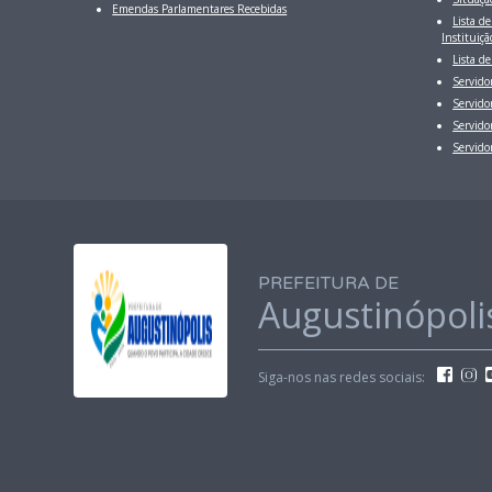
Emendas Parlamentares Recebidas
Lista d
Instituiçã
Lista de
Servido
Servido
Servido
Servido
PREFEITURA DE
Augustinópoli
Siga-nos nas redes sociais: