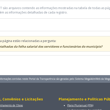
T são arquivos contendo as informações mostradas na tabela de todas as págin
ém as informações detalhadas de cada registro.
a página estão relacionadas a pergunta:
talhadas da folha salarial dos servidores e funcionários do município?
nformações contidas neste Portal da Transparência são geradas pelo Sistema MegaAdmWeb da Mega
, Convênios e Licitaçōes
Planejamento e Políticas Púb
nhamento de Obras
Plano Plurianual (PPA)