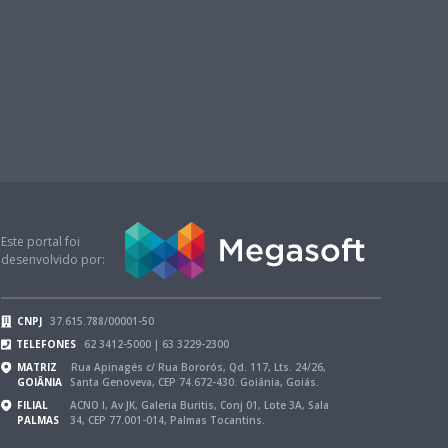
Este portal foi
desenvolvido por:
CNPJ
37.615.788/00001-50
TELEFONES
62 3412-5000 | 63 3229-2300
MATRIZ
Rua Apinagés c/ Rua Bororós, Qd. 117, Lts. 24/26,
GOIÂNIA
Santa Genoveva, CEP 74.672-430. Goiânia, Goiás.
FILIAL
ACNO l, Av JK, Galeria Buritis, Conj 01, Lote 3A, Sala
PALMAS
34, CEP 77.001-014, Palmas Tocantins.