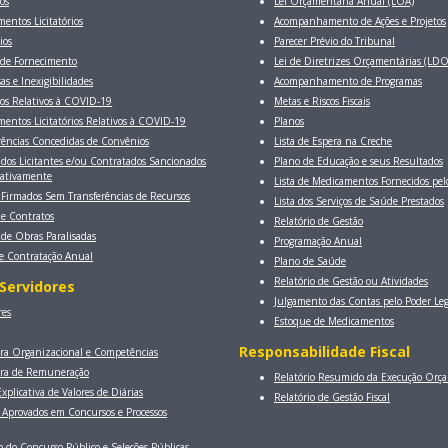
os
Lei Orçamentária Anual (LOA)
mentos Licitatórios
Acompanhamento de Ações e Projetos
ios
Parecer Prévio do Tribunal
de Fornecimento
Lei de Diretrizes Orçamentárias (LDO
as e Inexigibilidades
Acompanhamento de Programas
os Relativos à COVID-19
Metas e Riscos Fiscais
mentos Licitatórios Relativos à COVID-19
Planos
rências Concedidas de Convênios
Lista de Espera na Creche
 dos Licitantes e/ou Contratados Sancionados
Plano de Educação e seus Resultados
rativamente
Lista de Medicamentos Fornecidos pe
 Firmados Sem Transferências de Recursos
Lista dos Serviços de Saúde Prestados
 de Contratos
Relatório de Gestão
 de Obras Paralisadas
Programação Anual
e Contratação Anual
Plano de Saúde
Relatório de Gestão ou Atividades
Servidores
Julgamento das Contas pelo Poder Leg
res
Estoque de Medicamentos
Responsabilidade Fiscal
ra Organizacional e Competências
ura de Remuneração
Relatório Resumido da Execução Orç
xplicativa de Valores de Diárias
Relatório de Gestão Fiscal
e Aprovados em Concursos e Processos
o do Concurso Público e Seleções Públicas