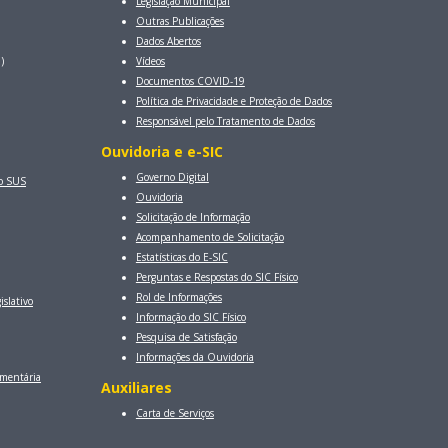
Legislação Municipal
Outras Publicações
Dados Abertos
)
Vídeos
Documentos COVID-19
Política de Privacidade e Proteção de Dados
Responsável pelo Tratamento de Dados
Ouvidoria e e-SIC
Governo Digital
lo SUS
Ouvidoria
Solicitação de Informação
Acompanhamento de Solicitação
Estatísticas do E-SIC
Perguntas e Respostas do SIC Físico
Rol de Informações
islativo
Informação do SIC Físico
Pesquisa de Satisfação
Informações da Ouvidoria
amentária
Auxiliares
Carta de Serviços