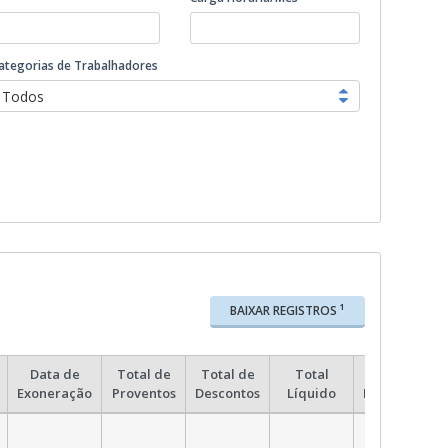
ategorias de Trabalhadores
Todos
1
BAIXAR REGISTROS
Data de
Total de
Total de
Total
Situação
Exoneração
Proventos
Descontos
Líquido
Pagamento