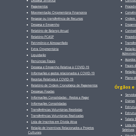
Despesa Sintética
Contrat
Pagamentos
Procedi
Movimentação Orçamentária Financeira
Convên
Repasse ou transferência de Recursos
Ordem 
Despesa e Empenho
Dispens
Relatório de Balanço Anual
Contrat
Relatório PCASP
Procedi
Patrimônio e Almoxarifado
Transfe
Extra Orçamentária
Relação
Administ
Liquidação
Acordos
Renúncias Fiscais
Fiscais
Despesa e Empenho Relativa à COVID-19
Relação
Informações e gastos relacionados à COVID-19
Plano d
Receitas Relativos à COVID-19
Relatório de Ordem Cronológica de Pagamentos
Órgãos e 
Despesas Fixadas
Servido
Informações Consolidadas - Restos a Pagar
Diárias
Informações Consolidadas
Estrutu
Transferências Voluntárias Recebidas
Estrut
Transferências Voluntárias Realizadas
Tabela E
Lista de Inscritos em Dívida Ativa
Lista d
Relação de Incentivos Relacionados a Projetos
Seletivos
Culturais
Situaçã