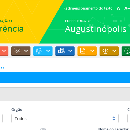
Redimensionamento do texto
PREFEITURA DE
AÇÃO E
Augustinópolis
rência
res
Órgão
C
Todos
CPF
Nome do Servidor